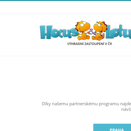
Přeskočit
na
obsah
Díky našemu partnerskému programu najdete 
návš
PRAHA