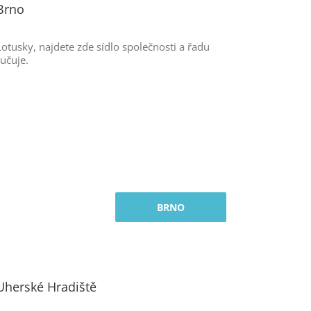
 Brno
usky, najdete zde sídlo společnosti a řadu
učuje.
BRNO
 Uherské Hradiště