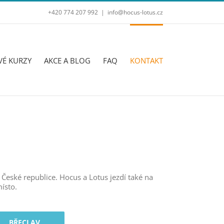
+420 774 207 992
|
info@hocus-lotus.cz
VÉ KURZY
AKCE A BLOG
FAQ
KONTAKT
eské republice. Hocus a Lotus jezdí také na
ísto.
BŘECLAV