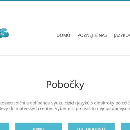
DOMŮ
POZNEJTE NÁS
JAZYKO
Pobočky
netradiční a oblíbenou výuku cizích jazyků s dinokroky po celé Č
těvy do mateřských center. Vyberte si pro vás to nejdostupnější m
BRNO
UH. HRADIŠTĚ