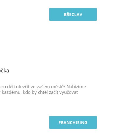
BŘECLAV
očka
 pro děti otevřít ve vašem městě? Nabízíme
 každému, kdo by chtěl začít vyučovat
FRANCHISING