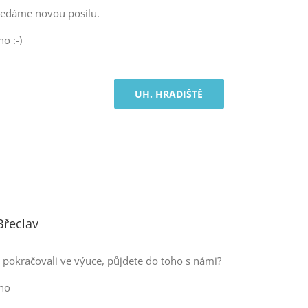
ledáme novou posilu.
o :-)
UH. HRADIŠTĚ
Břeclav
 pokračovali ve výuce, půjdete do toho s námi?
no