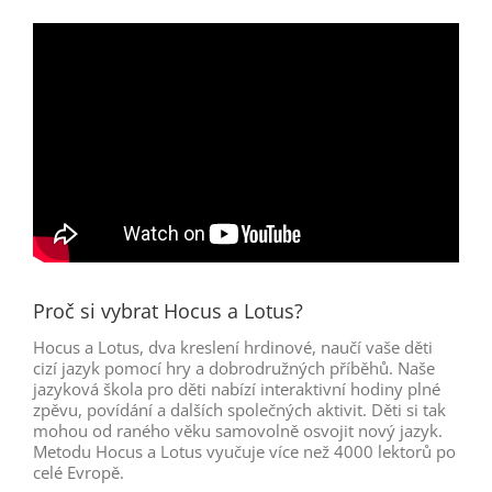
Proč si vybrat Hocus a Lotus?
Hocus a Lotus, dva kreslení hrdinové, naučí vaše děti
cizí jazyk pomocí hry a dobrodružných příběhů. Naše
jazyková škola pro děti nabízí interaktivní hodiny plné
zpěvu, povídání a dalších společných aktivit. Děti si tak
mohou od raného věku samovolně osvojit nový jazyk.
Metodu Hocus a Lotus vyučuje více než 4000 lektorů po
celé Evropě.