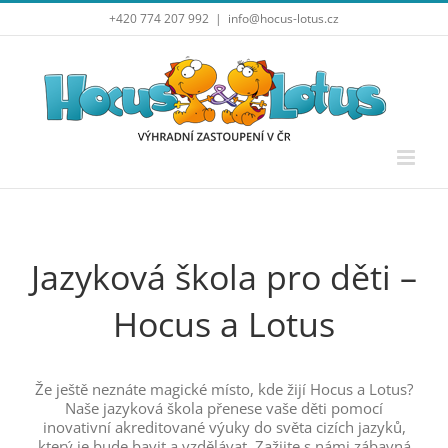
Přeskočit
+420 774 207 992
|
info@hocus-lotus.cz
na
obsah
Jazyková škola pro děti –
Hocus a Lotus
Že ještě neznáte magické místo, kde žijí Hocus a Lotus?
Naše jazyková škola přenese vaše děti pomocí
inovativní akreditované výuky do světa cizích jazyků,
který je bude bavit a vzdělávat. Zažijte s námi zábavná