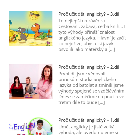
Proč učit děti anglicky? – 3.díl
To nejlepší na závěr :-)
Cestování, zábava, četba knih... I
tyto výhody přináší znalost
anglického jazyka. Hlavní je začít
co nejdříve, abyste si jazyk
osvojili jako mateřský a [...]
Proč učit děti anglicky? – 2.díl
První díl jsme věnovali
přínosům studia anglického
jazyka od batolat a zmínili jsme
výhody spojené se vzděláváním.
Dnes se zaměříme na práci a ve
třetím díle to bude [...]
Proč učit děti anglicky? – 1.díl
Umět anglicky je jistě velká
výhoda, ale uvědomujeme si