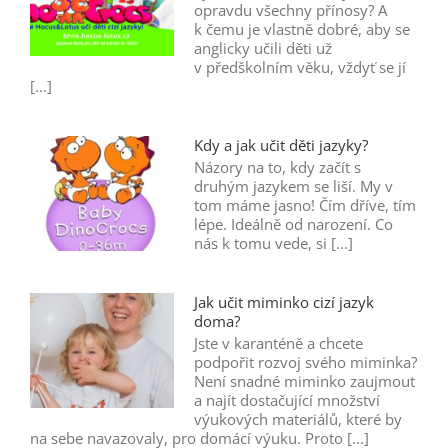
opravdu všechny přínosy? A
k čemu je vlastně dobré, aby se
anglicky učili děti už
v předškolním věku, vždyť se jí
[...]
Kdy a jak učit děti jazyky?
Názory na to, kdy začít s
druhým jazykem se liší. My v
tom máme jasno! Čím dříve, tím
lépe. Ideálně od narození. Co
nás k tomu vede, si [...]
Jak učit miminko cizí jazyk
doma?
Jste v karanténě a chcete
podpořit rozvoj svého miminka?
Není snadné miminko zaujmout
a najít dostačující množství
výukových materiálů, které by
na sebe navazovaly, pro domácí výuku. Proto [...]