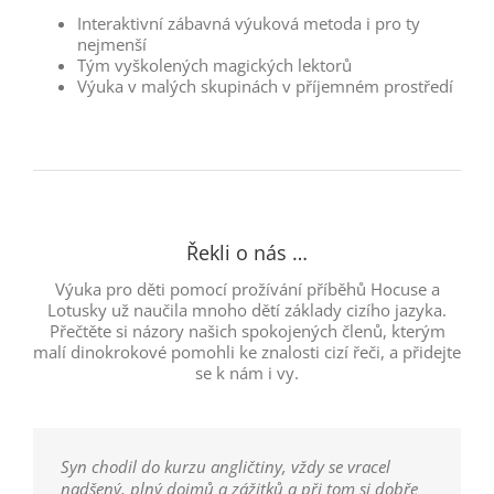
Interaktivní zábavná výuková metoda i pro ty
nejmenší
Tým vyškolených magických lektorů
Výuka v malých skupinách v příjemném prostředí
Řekli o nás …
Výuka pro děti pomocí prožívání příběhů Hocuse a
Lotusky už naučila mnoho dětí základy cizího jazyka.
Přečtěte si názory našich spokojených členů, kterým
malí dinokrokové pomohli ke znalosti cizí řeči, a přidejte
se k nám i vy.
Syn chodil do kurzu angličtiny, vždy se vracel
nadšený, plný dojmů a zážitků a při tom si dobře