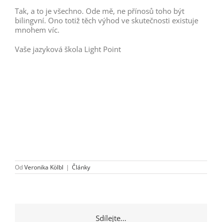
Tak, a to je všechno. Ode mě, ne přínosů toho být
bilingvní. Ono totiž těch výhod ve skutečnosti existuje
mnohem víc.
Vaše jazyková škola Light Point
Od
Veronika Kölbl
|
Články
Sdílejte...