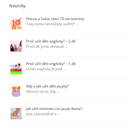
Novinky
Hocus a Lotus slaví 10.narozeniny
Taky tomu nemůžete uvěřit? …
Proč učit děti anglicky? – 2.díl
První díl jsme věnovali …
Proč učit děti anglicky? – 1.díl
Umět anglicky je jistě …
Kdy a jak učit děti jazyky?
Názory na to, kdy …
Jak učit miminko cizí jazyk doma?
Jste v karanténě a …