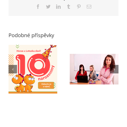
Facebook
Twitter
LinkedIn
Tumblr
Pinterest
E-
mail
Podobné příspěvky