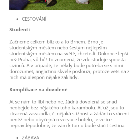
CESTOVÁNÍ
Studenti
Začneme celkem blízko a to Brnem. Brno je
studentským městem nebo šestým nejlepším
studentským městem na světě, chcete-li. Dokonce lepší
než Praha, vů-hů! To znamená, že zde studuje spousta
cizinců. A v případě, že někdy bude potřeba se s nimi
dorozumět, angličtina skvěle poslouží, protože většina z
nich má alespoň nějaké základy.
Komplikace na dovolené
Ať se nám to líbí nebo ne, žádná dovolená se snad
neobejde bez nějakého toho karambolu. Ať už jsou to
ztracená zavazadla, či nějaká stížnost a žádání o vrácení
peněž nebo obyčejná rezervace hotelu, je velice
nepravděpodobné, že vám k tomu bude stačit čeština.
ZÁBAVA