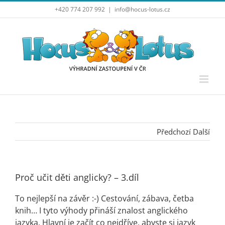
Přeskočit
+420 774 207 992
|
info@hocus-lotus.cz
na
obsah
Předchozí
Další
Proč učit děti anglicky? – 3.díl
To nejlepší na závěr :-) Cestování, zábava, četba
knih… I tyto výhody přináší znalost anglického
jazyka. Hlavní je začít co nejdříve, abyste si jazyk