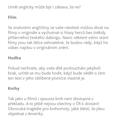
Umět anglicky může být i zábava, že ne?
Film
Se znalostmi angličtiny se vaše ratolesti můžou dívat na
filmy v originále a vychutnat si hlasy herců bez (někdy
příšerného) českého dabingu. Navíc některé velmi staré
filmy jsou tak těžce sehnatelné, že budou rády, když ho
vůbec najdou v originálním znění.
Hudba
Pokud nechcete, aby vaše dítě poslouchalo jakýkoli
brak, určitě se mu bude hodit, když bude vědět o čem
ten text v jeho oblíbené písničce vlastně je.
Knihy
Tak jako u filmů i spousta knih není dostupná v
překladu. A to ještě nejsou všechny v ČR k dostání!
Obrovská tragédie pro knihomoly, jaké štěstí, že jdou
objednat z Ameriky.